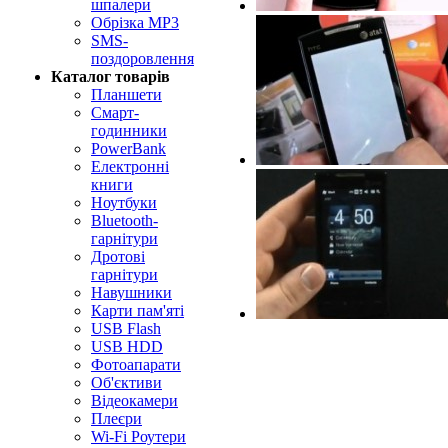
шпалери
Обрізка MP3
SMS-
поздоровлення
Каталог товарів
Планшети
Смарт-
годинники
PowerBank
Електронні
книги
Ноутбуки
Bluetooth-
гарнітури
Дротові
гарнітури
Навушники
Карти пам'яті
USB Flash
USB HDD
Фотоапарати
Об'єктиви
Відеокамери
Плеєри
Wi-Fi Роутери