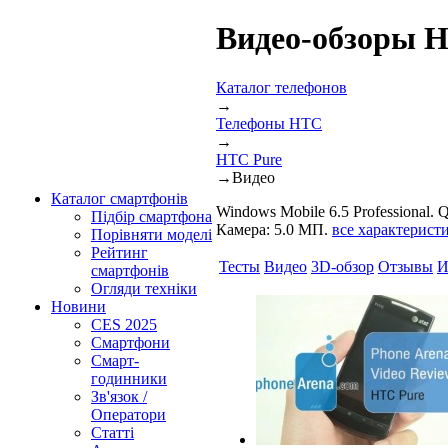
Видео-обзоры 
Каталог телефонов
→
Телефоны HTC
→
HTC Pure
→
Видео
Каталог смартфонів
Windows Mobile 6.5 Professional
Підбір смартфона
Камера: 5.0 МП.
все характерист
Порівняти моделі
Рейтинг
Тесты
Видео
3D-обзор
Отзывы
И
смартфонів
Огляди техніки
Новини
CES 2025
Смартфони
Смарт-
годинники
Зв'язок /
Оператори
Статті