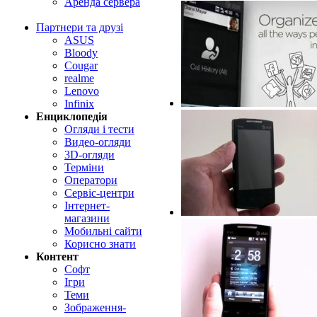
Аренда сервера
Партнери та друзі
ASUS
Bloody
Cougar
realme
Lenovo
Infinix
Енциклопедія
Огляди і тести
Видео-огляди
3D-огляди
Терміни
Оператори
Сервіс-центри
Інтернет-
магазини
Мобильні сайти
Корисно знати
Контент
Софт
Ігри
Теми
Зображення-