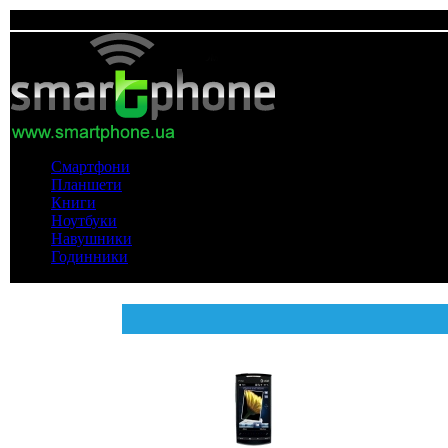
Смартфони
Планшети
Книги
Ноутбуки
Навушники
Годинники