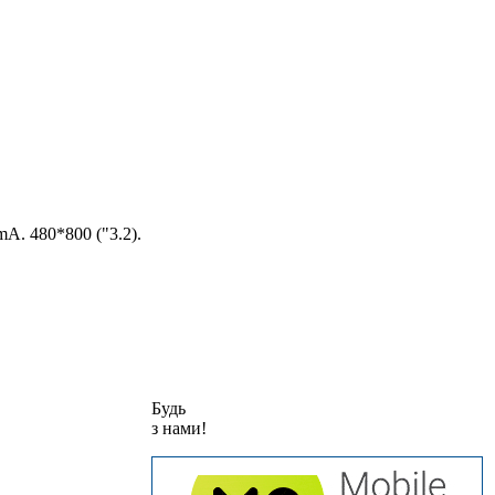
A. 480*800 ("3.2).
Будь
з нами!