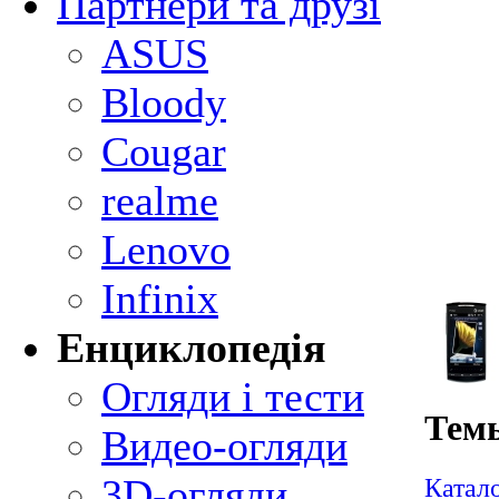
Партнери та друзі
ASUS
Bloody
Cougar
realme
Lenovo
Infinix
Енциклопедія
Огляди і тести
Тем
Видео-огляди
3D-огляди
Катал