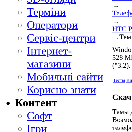
→
Терміни
Телеф
→
Оператори
HTC P
Сервіс-центри
→
Тем
Інтернет-
Windo
528 М
магазини
("3.2)
Мобильні сайти
Тесты
Ви
Корисно знати
Скач
Контент
Темы д
Софт
Возмо
Ігри
телеф