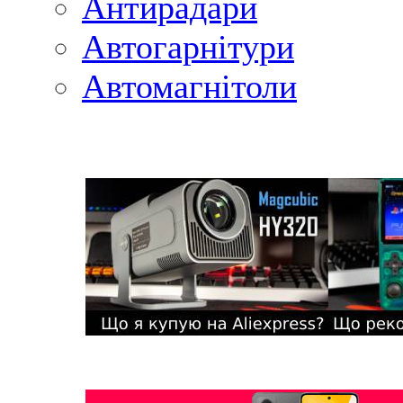
Антирадари
Автогарнітури
Автомагнітоли